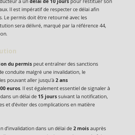
onducteur a un
délai de 10 jours
pour restituer son
x. Il est impératif de respecter ce délai afin
. Le permis doit être retourné avec les
tution sera délivré, marqué par la référence 44,
ion.
tution
ion du permis
peut entraîner des sanctions
de conduite malgré une invalidation, le
es pouvant aller jusqu’à
2 ans
500 euros
. Il est également essentiel de signaler à
 dans un délai de
15 jours
suivant la notification,
es et d’éviter des complications en matière
ion d’invalidation dans un délai de
2 mois
auprès