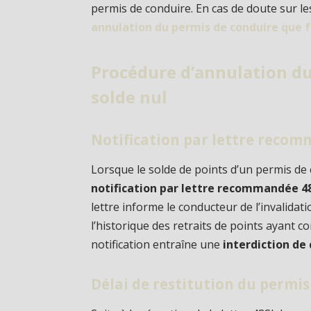
permis de conduire. En cas de doute sur les
annulation du permis de conduire que f
Procédure d’annulation du
solde nul
Notification par lettre reco
Lorsque le solde de points d’un permis de
notification par lettre recommandée 4
lettre informe le conducteur de l’invalidat
l’historique des retraits de points ayant co
notification entraîne une
interdiction de
Délai de restitution du permis