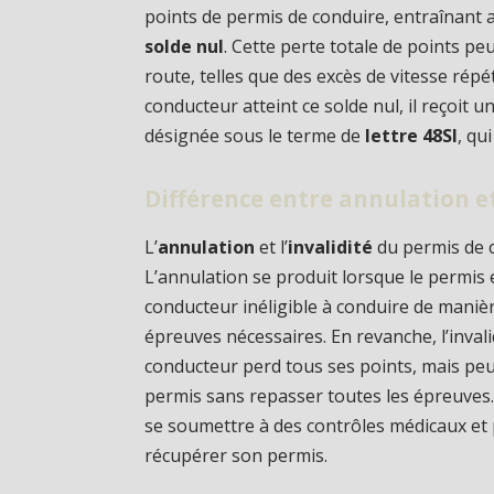
points de permis de conduire, entraînant ai
solde nul
. Cette perte totale de points pe
route, telles que des excès de vitesse ré
conducteur atteint ce solde nul, il reçoit
désignée sous le terme de
lettre 48SI
, qu
Différence entre annulation e
L’
annulation
et l’
invalidité
du permis de c
L’annulation se produit lorsque le permis es
conducteur inéligible à conduire de manièr
épreuves nécessaires. En revanche, l’inval
conducteur perd tous ses points, mais pe
permis sans repasser toutes les épreuves. 
se soumettre à des contrôles médicaux et
récupérer son permis.