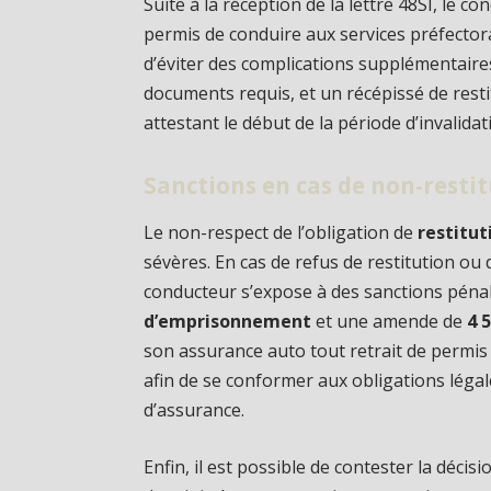
Suite à la réception de la lettre 48SI, le c
permis de conduire aux services préfectorau
d’éviter des complications supplémentaires
documents requis, et un récépissé de resti
attestant le début de la période d’invalidat
Sanctions en cas de non-resti
Le non-respect de l’obligation de
restitut
sévères. En cas de refus de restitution ou 
conducteur s’expose à des sanctions pénal
d’emprisonnement
et une amende de
4 
son assurance auto tout retrait de permis
afin de se conformer aux obligations légal
d’assurance.
Enfin, il est possible de contester la décis