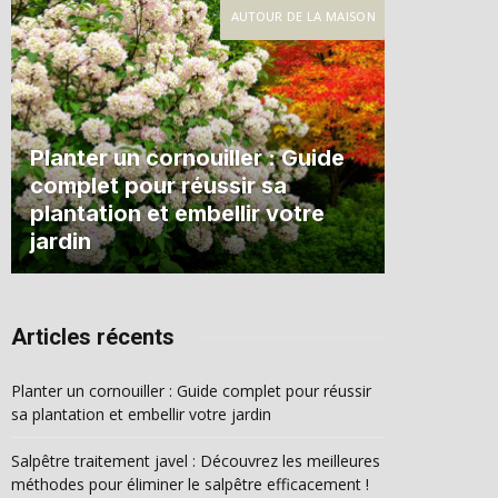
AUTOUR DE LA MAISON
Planter un cornouiller : Guide
complet pour réussir sa
plantation et embellir votre
jardin
Articles récents
Planter un cornouiller : Guide complet pour réussir
sa plantation et embellir votre jardin
Salpêtre traitement javel : Découvrez les meilleures
méthodes pour éliminer le salpêtre efficacement !