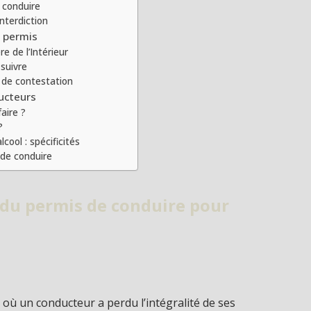
 conduire
nterdiction
u permis
e de l’Intérieur
 suivre
s de contestation
ducteurs
aire ?
?
cool : spécificités
de conduire
n du permis de conduire pour
 où un conducteur a perdu l’intégralité de ses