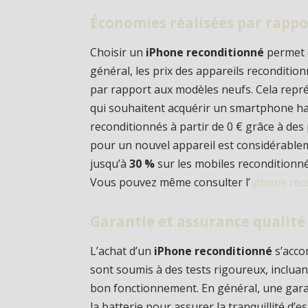
Économies réalisées par rapp
Choisir un
iPhone reconditionné
permet d
général, les prix des appareils reconditio
par rapport aux modèles neufs. Cela repr
qui souhaitent acquérir un smartphone h
reconditionnés à partir de 0 € grâce à de
pour un nouvel appareil est considérable
jusqu’à
30 %
sur les mobiles reconditionnés
Vous pouvez même consulter l’
iphone rec
Garantie et assurance qualité
L’achat d’un
iPhone reconditionné
s’acco
sont soumis à des tests rigoureux, incluant
bon fonctionnement. En général, une gar
la batterie pour assurer la tranquillité d’e