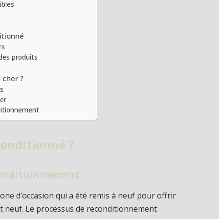
ibles
ditionné
rs
des produits
 cher ?
es
ler
nditionnement
conditionné ?
conditionnement
ne d’occasion qui a été remis à neuf pour offrir
it neuf. Le processus de reconditionnement