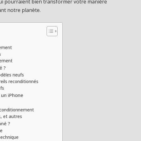
qui pourraient bien transformer votre manière
nt notre planète.
nement
s
nement
é ?
odèles neufs
eils reconditionnés
fs
r un iPhone
reconditionnement
, et autres
nné ?
te
 technique