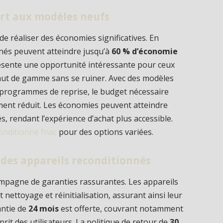
ort aux modèles neufs
e réaliser des économies significatives. En
nnés peuvent atteindre jusqu’à
60 % d’économie
ésente une opportunité intéressante pour ceux
aut de gamme sans se ruiner. Avec des modèles
s programmes de reprise, le budget nécessaire
ment réduit. Les économies peuvent atteindre
, rendant l’expérience d’achat plus accessible.
onditionné fnac
pour des options variées.
 des appareils reconditionnés
mpagne de garanties rassurantes. Les appareils
 nettoyage et réinitialisation, assurant ainsi leur
antie de
24 mois
est offerte, couvrant notamment
sprit des utilisateurs. La politique de retour de
30