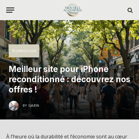
TECHNOLOGIE
Meilleur site pour iPhone
reconditionné : découvrez nos
offres !
BY
GABIN
À l’heure où la durabilité et l’économie sont au cœur