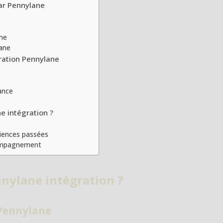
par Pennylane
ane
ane
gration Pennylane
ance
e intégration ?
riences passées
compagnement
nnylane intégration ?
 Pennylane