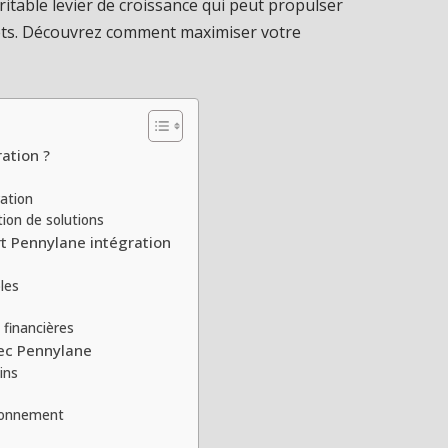
ritable levier de croissance qui peut propulser
ets. Découvrez comment maximiser votre
ation ?
ation
tion de solutions
rt Pennylane intégration
les
 financières
vec Pennylane
ins
ironnement