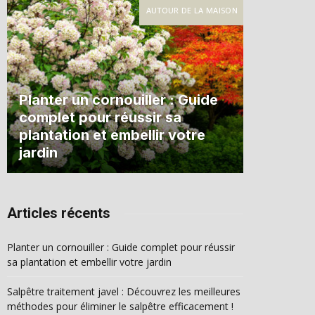
AUTOUR DE LA MAISON
Planter un cornouiller : Guide
complet pour réussir sa
plantation et embellir votre
jardin
Articles récents
Planter un cornouiller : Guide complet pour réussir
sa plantation et embellir votre jardin
Salpêtre traitement javel : Découvrez les meilleures
méthodes pour éliminer le salpêtre efficacement !