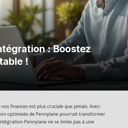
tégration : Boostez
able !
e vos finances est plus cruciale que jamais. Avez-
ion optimisée de Pennylane pourrait transformer
 intégration Pennylane ne se limite pas à une