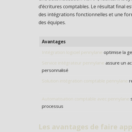
d’écritures comptables. Le résultat final
des intégrations fonctionnelles et une for
des équipes.
Avantages
Intégration logiciel pennylane
optimise la ge
Service intégrateur pennylane
assure un a
personnalisé
Solution intégration comptable pennylane
ré
Automatisation comptable avec pennylane
s
processus
Les avantages de faire ap