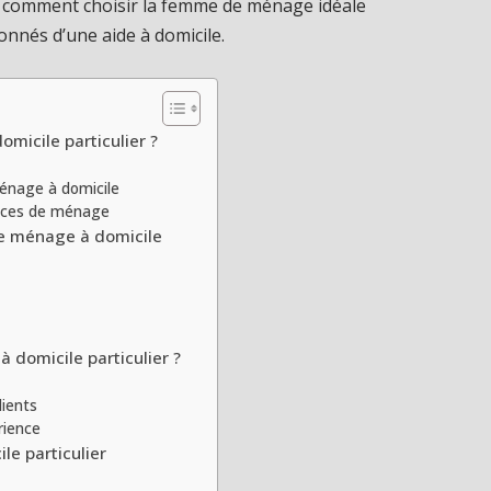
z comment choisir la femme de ménage idéale
onnés d’une aide à domicile.
icile particulier ?
énage à domicile
vices de ménage
e ménage à domicile
domicile particulier ?
lients
rience
e particulier