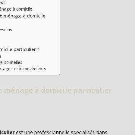
nal
énage à domicile
de ménage à domicile
besoins
cile particulier ?
n
ersonnelles
ntages et inconvénients
 ménage à domicile particulier
culier
est une professionnelle spécialisée dans