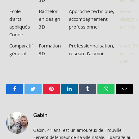
École
Bachelor
Approche technique,
ecole
d’arts
en design
accompagnement
design 
appliqués
3D
professionnel
rennes
Condé
Comparatif
Formation
Professionnalisation,
ecole 3d
général
3D
réseau d’alumni
rennes
avis
Facebook
Twitter
Pinterest
LinkedIn
Tumblr
WhatsApp
Email
Gabin
Gabin, 41 ans, est un amoureux de Trouville.
Fervent défenseur de sa ville natale, il partage au