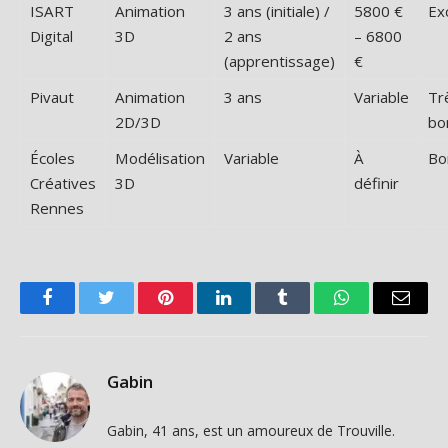
ISART
Animation
3 ans (initiale) /
5800 €
Ex
Digital
3D
2 ans
– 6800
(apprentissage)
€
Pivaut
Animation
3 ans
Variable
Tr
2D/3D
bo
Écoles
Modélisation
Variable
À
Bo
Créatives
3D
définir
Rennes
Facebook
Twitter
Pinterest
LinkedIn
Tumblr
WhatsApp
Email
Gabin
Gabin, 41 ans, est un amoureux de Trouville.