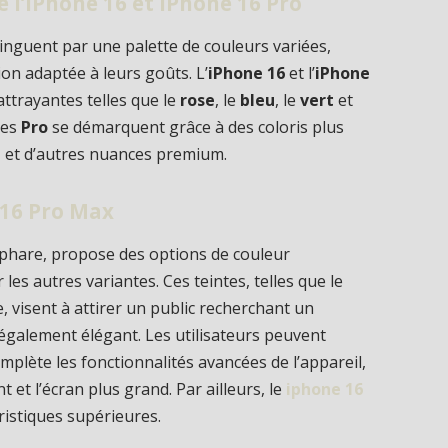
e l’iPhone 16 et iPhone 16 Pro
tinguent par une palette de couleurs variées,
ion adaptée à leurs goûts. L’
iPhone 16
et l’
iPhone
attrayantes telles que le
rose
, le
bleu
, le
vert
et
les
Pro
se démarquent grâce à des coloris plus
m
et d’autres nuances premium.
 16 Pro Max
 phare, propose des options de couleur
 les autres variantes. Ces teintes, telles que le
, visent à attirer un public recherchant un
galement élégant. Les utilisateurs peuvent
mplète les fonctionnalités avancées de l’appareil,
 et l’écran plus grand. Par ailleurs, le
iphone 16
éristiques supérieures.