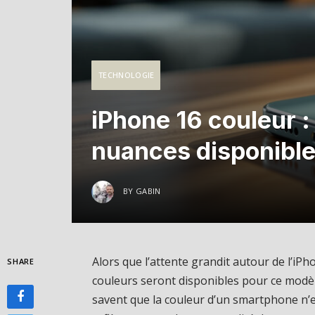
TECHNOLOGIE
iPhone 16 couleur :
nuances disponible
BY
GABIN
Alors que l’attente grandit autour de l’iP
SHARE
couleurs seront disponibles pour ce modèl
savent que la couleur d’un smartphone n’es