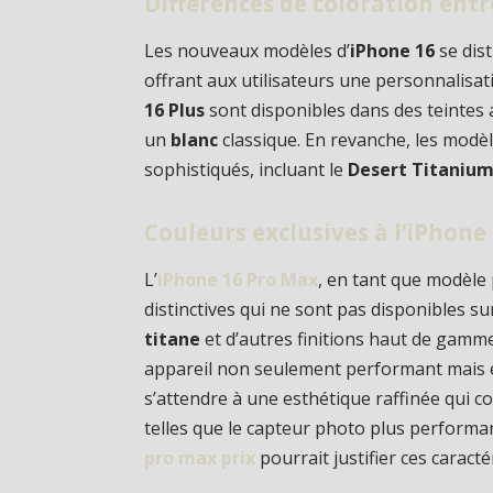
Différences de coloration entr
Les nouveaux modèles d’
iPhone 16
se dis
offrant aux utilisateurs une personnalisat
16 Plus
sont disponibles dans des teintes 
un
blanc
classique. En revanche, les modè
sophistiqués, incluant le
Desert Titaniu
Couleurs exclusives à l’iPhone
L’
iPhone 16 Pro Max
, en tant que modèle
distinctives qui ne sont pas disponibles sur
titane
et d’autres finitions haut de gamme
appareil non seulement performant mais é
s’attendre à une esthétique raffinée qui co
telles que le capteur photo plus performant
pro max prix
pourrait justifier ces caract