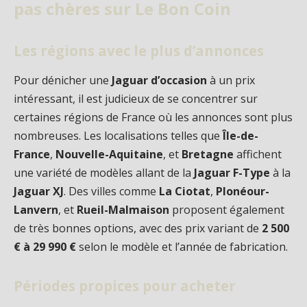
pas chères sur Le Bon Coin
Les régions avec le plus d’annonces
Pour dénicher une
Jaguar d’occasion
à un prix
intéressant, il est judicieux de se concentrer sur
certaines régions de France où les annonces sont plus
nombreuses. Les localisations telles que
Île-de-
France
,
Nouvelle-Aquitaine
, et
Bretagne
affichent
une variété de modèles allant de la
Jaguar F-Type
à la
Jaguar XJ
. Des villes comme
La Ciotat
,
Plonéour-
Lanvern
, et
Rueil-Malmaison
proposent également
de très bonnes options, avec des prix variant de
2 500
€ à 29 990 €
selon le modèle et l’année de fabrication.
Périodes propices pour acheter