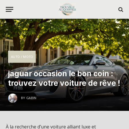
AUTO / MOTO
jaguar occasion le bon coin :
trouvez votre voiture de rêve !
BY
GABIN
À la recherche d’une voiture alliant luxe et