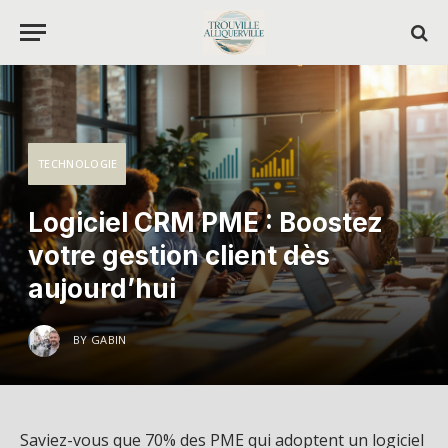
TECHNOLOGIE
Logiciel CRM PME : Boostez
votre gestion client dès
aujourd’hui
BY
GABIN
Saviez-vous que 70% des PME qui adoptent un logiciel