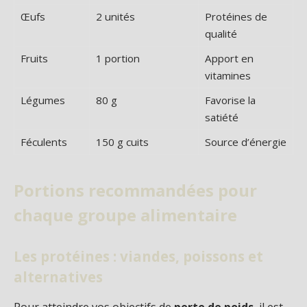
Œufs
2 unités
Protéines de
qualité
Fruits
1 portion
Apport en
vitamines
Légumes
80 g
Favorise la
satiété
Féculents
150 g cuits
Source d’énergie
Portions recommandées pour
chaque groupe alimentaire
Les protéines : viandes, poissons et
alternatives
Pour atteindre vos objectifs de
perte de poids
, il est