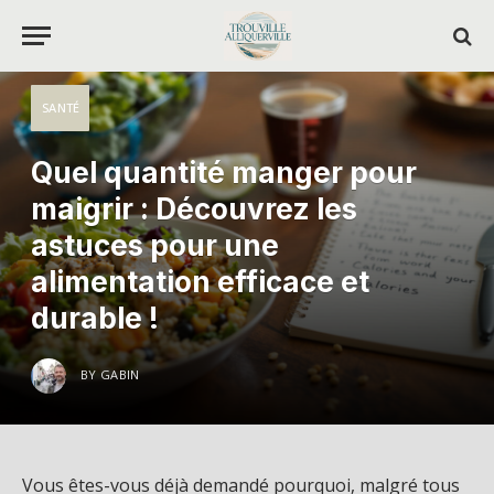
SANTÉ
Quel quantité manger pour
maigrir : Découvrez les
astuces pour une
alimentation efficace et
durable !
BY
GABIN
Vous êtes-vous déjà demandé pourquoi, malgré tous