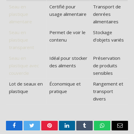
Seau en
Certifié pour
Transport de
plastique
usage alimentaire
denrées
alimentaire
alimentaires
Seau en
Permet de voir le
Stockage
plastique
contenu
d’objets variés
transparent
Seau en
Idéal pour stocker
Préservation
plastique avec
des aliments
de produits
couvercle
sensibles
Lot de seaux en
Économique et
Rangement et
plastique
pratique
transport
divers
Facebook
Twitter
Pinterest
LinkedIn
Tumblr
WhatsApp
Email