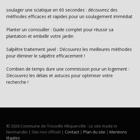
soulager une sciatique en 60 secondes : découvrez des
méthodes efficaces et rapides pour un soulagement immédiat
Planter un cornouiller : Guide complet pour réussir sa
plantation et embellir votre jardin
Salpêtre traitement javel : Découvrez les meilleures méthodes
pour éliminer le salpêtre efficacement !
Combien de temps dure une commission pour un logement :
Découvrez les délais et astuces pour optimiser votre
recherche !
© 2026 Commune de Trouville Alliquerville : Le site made in
Normandie | Site non officiel |
Contact
|
Plan du site
|
Mentions
légales