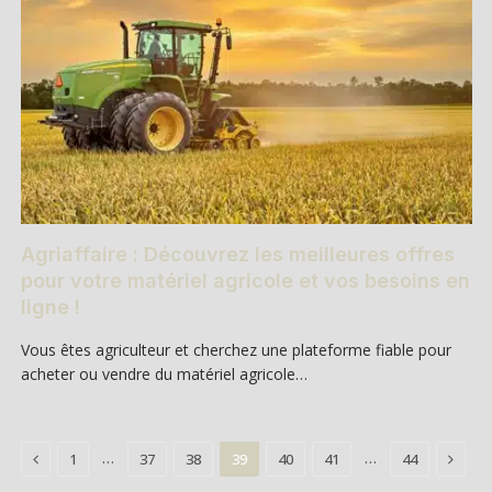
Agriaffaire : Découvrez les meilleures offres
pour votre matériel agricole et vos besoins en
ligne !
Vous êtes agriculteur et cherchez une plateforme fiable pour
acheter ou vendre du matériel agricole…
Previous
Next
…
…
1
37
38
39
40
41
44