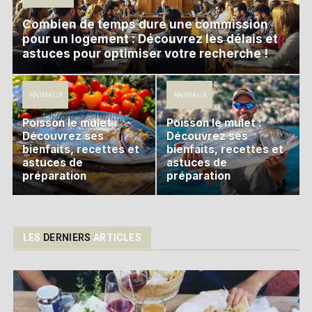
Combien de temps dure une commission
pour un logement : Découvrez les délais et
astuces pour optimiser votre recherche !
ANIMAUX
ANIMAUX
Poisson le mulet :
Poisson le mulet :
Découvrez ses
Découvrez ses
bienfaits, recettes et
bienfaits, recettes et
astuces de
astuces de
préparation
préparation
LES
DERNIERS
ARTICLES