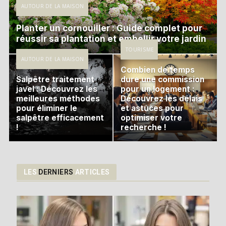
AUTOUR DE LA MAISON
Planter un cornouiller : Guide complet pour
réussir sa plantation et embellir votre jardin
TOURISME
AUTOUR DE LA MAISON
Combien de temps
Salpêtre traitement
dure une commission
javel : Découvrez les
pour un logement :
meilleures méthodes
Découvrez les délais
pour éliminer le
et astuces pour
salpêtre efficacement
optimiser votre
!
recherche !
LES
DERNIERS
ARTICLES