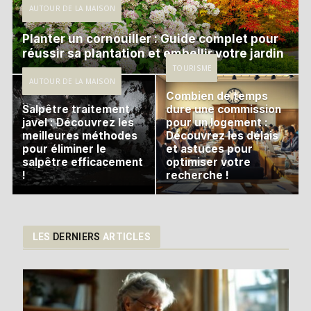
AUTOUR DE LA MAISON
Planter un cornouiller : Guide complet pour
réussir sa plantation et embellir votre jardin
TOURISME
AUTOUR DE LA MAISON
Combien de temps
Salpêtre traitement
dure une commission
javel : Découvrez les
pour un logement :
meilleures méthodes
Découvrez les délais
pour éliminer le
et astuces pour
salpêtre efficacement
optimiser votre
!
recherche !
LES
DERNIERS
ARTICLES