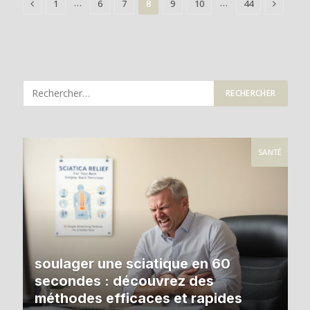
Previous
Next
…
…
1
6
7
8
9
10
44
SANTÉ
soulager une sciatique en 60
secondes : découvrez des
méthodes efficaces et rapides