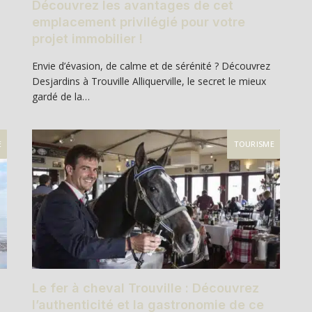
Découvrez les avantages de cet
emplacement privilégié pour votre
projet immobilier !
Envie d’évasion, de calme et de sérénité ? Découvrez
Desjardins à Trouville Alliquerville, le secret le mieux
gardé de la…
E
TOURISME
Le fer à cheval Trouville : Découvrez
l’authenticité et la gastronomie de ce