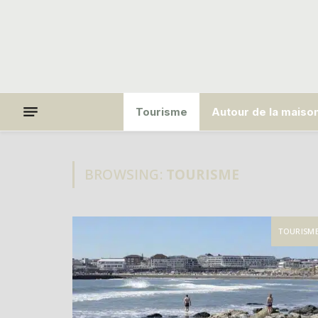
Tourisme
Autour de la maiso
BROWSING:
TOURISME
TOURISM