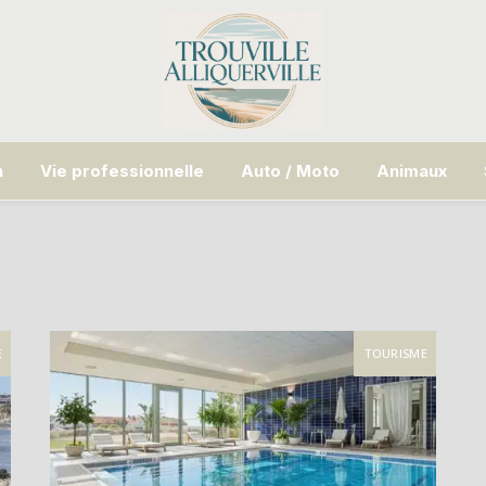
n
Vie professionnelle
Auto / Moto
Animaux
E
TOURISME