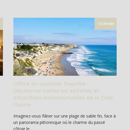
E
TOURISME
Office du tourisme Trouville :
Découvrez toutes les activités et
attractions incontournables de la Côte
Fleurie
Imaginez-vous flâner sur une plage de sable fin, face à
un panorama pittoresque où le charme du passé
côtoie le…