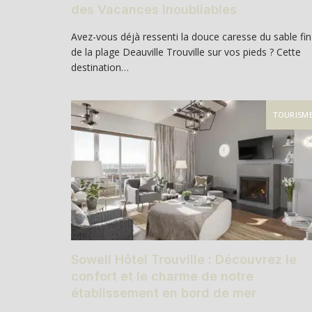
des Vacances Inoubliables
Avez-vous déjà ressenti la douce caresse du sable fin
de la plage Deauville Trouville sur vos pieds ? Cette
destination…
TOURISM
Sowell Hôtel Trouville : Découvrez le
confort et le charme de notre
établissement en bord de mer