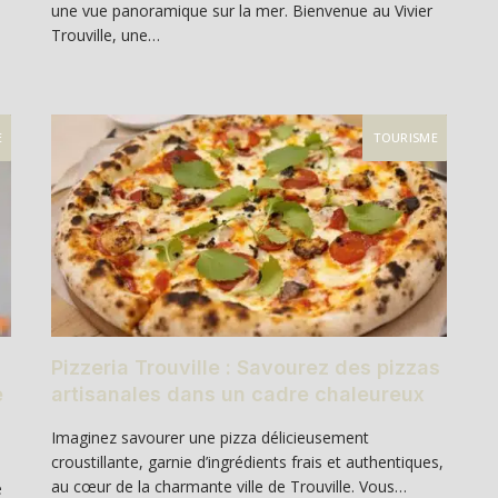
une vue panoramique sur la mer. Bienvenue au Vivier
l
Trouville, une…
E
TOURISME
Pizzeria Trouville : Savourez des pizzas
e
artisanales dans un cadre chaleureux
Imaginez savourer une pizza délicieusement
croustillante, garnie d’ingrédients frais et authentiques,
au cœur de la charmante ville de Trouville. Vous…
e