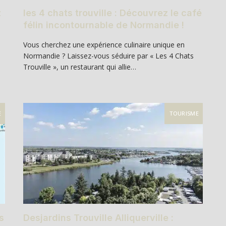
z
les 4 chats trouville : Découvrez le café
félin incontournable de Normandie !
Vous cherchez une expérience culinaire unique en
Normandie ? Laissez-vous séduire par « Les 4 Chats
Trouville », un restaurant qui allie…
E
TOURISME
s
Desjardins Trouville Alliquerville :