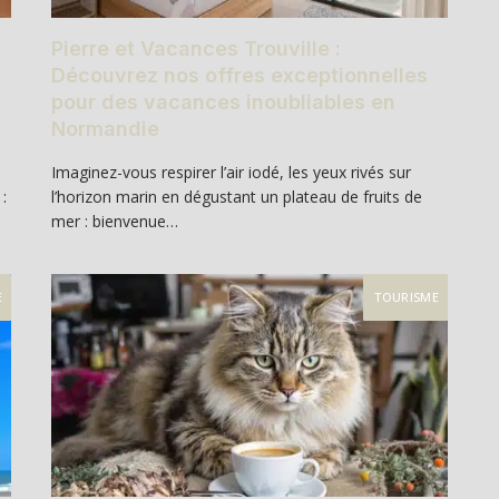
Pierre et Vacances Trouville :
Découvrez nos offres exceptionnelles
pour des vacances inoubliables en
Normandie
Imaginez-vous respirer l’air iodé, les yeux rivés sur
:
l’horizon marin en dégustant un plateau de fruits de
mer : bienvenue…
E
TOURISME