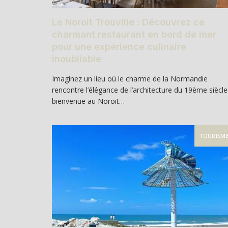
Le Noroit Trouville : Découvrez ce
charmant restaurant en bord de mer
pour une expérience culinaire
inoubliable
Imaginez un lieu où le charme de la Normandie
rencontre l’élégance de l’architecture du 19ème siècle 
bienvenue au Noroit…
TOURISM